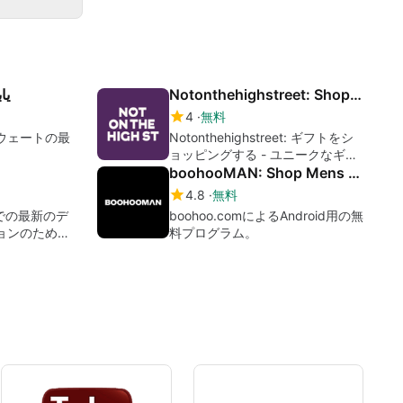
يا
Notonthehighstreet: Shop Gifts
4
無料
クウェートの最
Notonthehighstreet: ギフトをシ
ョッピングする - ユニークなギフ
トのマーケットプレイス
boohooMAN: Shop Mens Clothing
4.8
無料
Eでの最新のデ
boohoo.comによるAndroid用の無
ョンのための
料プログラム。
イド