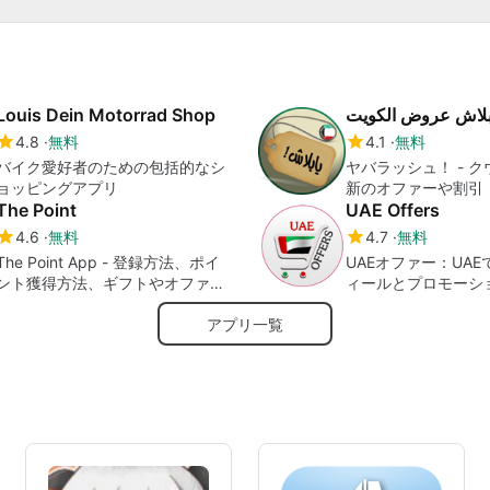
Louis Dein Motorrad Shop
بلاش عروض الكويت
4.8
無料
4.1
無料
バイク愛好者のための包括的なシ
ヤバラッシュ！ - 
ョッピングアプリ
新のオファーや割引
The Point
UAE Offers
4.6
無料
4.7
無料
The Point App - 登録方法、ポイ
UAEオファー：UA
ント獲得方法、ギフトやオファー
ィールとプロモーシ
の交換方法
あなたのデイリーガ
アプリ一覧